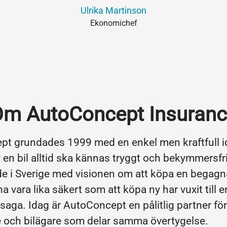
Ulrika Martinson
Ekonomichef
m AutoConcept Insuran
t grundades 1999 med en enkel men kraftfull id
 en bil alltid ska kännas tryggt och bekymmersfri
e i Sverige med visionen om att köpa en begagna
a vara lika säkert som att köpa ny har vuxit till 
aga. Idag är AutoConcept en pålitlig partner för
e och bilägare som delar samma övertygelse.