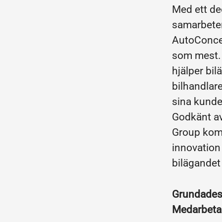
Med ett de
samarbeten
AutoConcep
som mest. 
hjälper bil
bilhandlar
sina kunde
Godkänt av
Group komb
innovation 
bilägandet
Grundade
Medarbeta