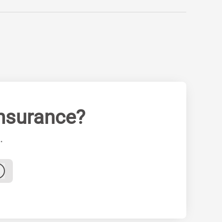
nsurance?
.
Logga in