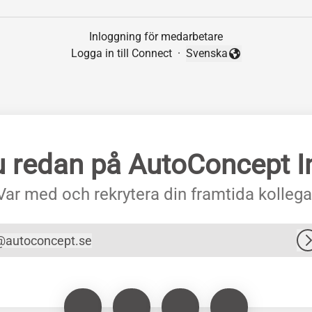
Inloggning för medarbetare
Logga in till Connect
·
Svenska
Byt språk
u redan på AutoConcept I
Var med och rekrytera din framtida kollega
@
autoconcept.se
utoconcept.se