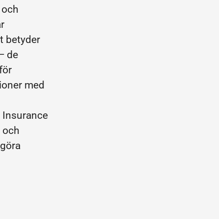
 och
r
t betyder
— de
för
tioner med
 Insurance
a och
 göra