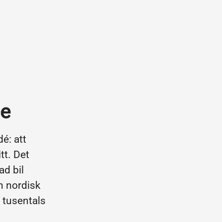
ce
é: att
tt. Det
d bil
en nordisk
 tusentals