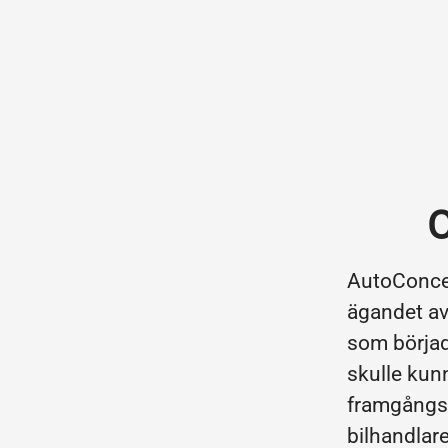
O
AutoConcep
ägandet av
som börjad
skulle kunn
framgångss
bilhandlar